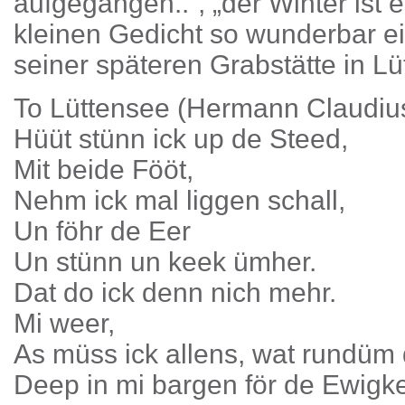
aufgegangen..“, „der Winter ist
kleinen Gedicht so wunderbar e
seiner späteren Grabstätte in L
To Lüttensee (Hermann Claudius
Hüüt stünn ick up de Steed,
Mit beide Fööt,
Nehm ick mal liggen schall,
Un föhr de Eer
Un stünn un keek ümher.
Dat do ick denn nich mehr.
Mi weer,
As müss ick allens, wat rundüm 
Deep in mi bargen för de Ewigke