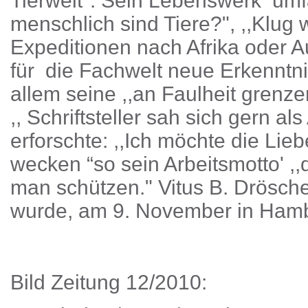
Tierwelt". Sein Le­benswerk umf
menschlich sind Tiere?", ,,Klug 
Expeditionen nach Afrika oder Au
für die Fachwelt neue Erkenntnis
allem seine ,,an Faulheit grenz
,, Schriftsteller sah sich gern al
erforschte: ,,Ich möchte die Li
wecken “so sein Arbeitsmotto' ,
man schützen." Vitus B. Dröscher
wurde, am 9. November in Ham
Bild Zeitung 12/2010: